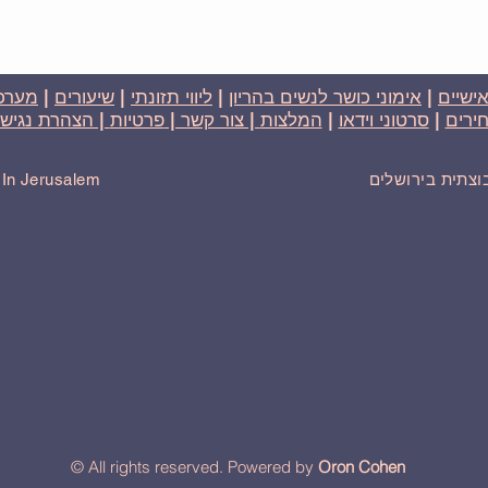
אישיים
|
אימוני כושר לנשים בהריון
|
ליווי תזונתי
|
שיעורים
|
מערכת
ירים
|
סרטוני וידאו
|
המלצות
| צור קשר |
פרטיות
| הצהרת נגישו
בוצתית בירושלים
r In Jerusalem
© All rights reserved. Powered by
Oron Cohen