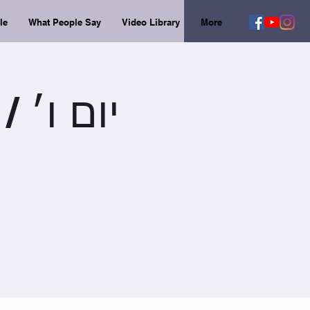
le
What People Say
Video Library
More
יום ו׳ /