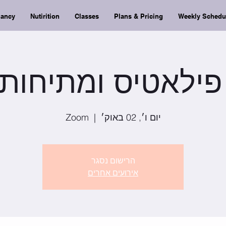
nancy
Nutirition
Classes
Plans & Pricing
Weekly Schedu
 פילאטיס ומתיחות / 00
יום ו׳, 02 באוק׳
  |  
Zoom
הרישום נסגר
אירועים אחרים