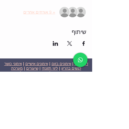
+ 9 אורחים אחרים
שיתוף
דף הבית
|
אימונים בזום
|
אימונים אישיים
|
אימוני כושר
לנשים בהריון
|
ליווי תזונתי
|
שיעורים
|
מערכת
שבועית-אימונים בזום
|
תוכניות ומחירים
|
סרטוני
וידאו
|
המלצות
| צור קשר |
פרטיות
| הצהרת נגישות
ניצן הללי כהן - מאמנת כושר אישית וקבוצתית בירושלים
בעלת ניסיון בתחום משנת 2008
אימוני כושר במשקל גוף
אימוני כושר בזום
Nitzan Halali Cohen - Personal Trainer In Jerusalem