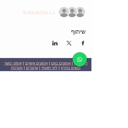
+ 1 אורחים אחרים
שיתוף
דף הבית
|
אימונים בזום
|
אימונים אישיים
|
אימוני כושר
לנשים בהריון
|
ליווי תזונתי
|
שיעורים
|
מערכת
שבועית-אימונים בזום
|
תוכניות ומחירים
|
סרטוני
וידאו
|
המלצות
| צור קשר |
פרטיות
| הצהרת נגישות
ניצן הללי כהן - מאמנת כושר אישית וקבוצתית בירושלים
בעלת ניסיון בתחום משנת 2008
אימוני כושר במשקל גוף
אימוני כושר בזום
Nitzan Halali Cohen - Personal Trainer In Jerusalem