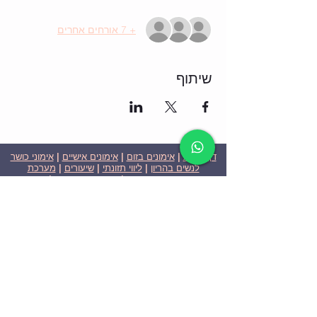
+ 7 אורחים אחרים
שיתוף
דף הבית
|
אימונים בזום
|
אימונים אישיים
|
אימוני כושר
לנשים בהריון
|
ליווי תזונתי
|
שיעורים
|
מערכת
שבועית-אימונים בזום
|
תוכניות ומחירים
|
סרטוני
וידאו
|
המלצות
| צור קשר |
פרטיות
| הצהרת נגישות
ניצן הללי כהן - מאמנת כושר אישית וקבוצתית בירושלים
בעלת ניסיון בתחום משנת 2008
אימוני כושר במשקל גוף
אימוני כושר בזום
Nitzan Halali Cohen - Personal Trainer In Jerusalem