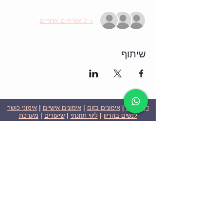
+ 2 אורחים אחרים
שיתוף
דף הבית
|
אימונים בזום
|
אימונים אישיים
|
אימוני כושר
לנשים בהריון
|
ליווי תזונתי
|
שיעורים
|
מערכת
שבועית-אימונים בזום
|
תוכניות ומחירים
|
סרטוני
וידאו
|
המלצות
| צור קשר |
פרטיות
| הצהרת נגישות
ניצן הללי כהן - מאמנת כושר אישית וקבוצתית בירושלים
בעלת ניסיון בתחום משנת 2008
אימוני כושר במשקל גוף
אימוני כושר בזום
Nitzan Halali Cohen - Personal Trainer In Jerusalem