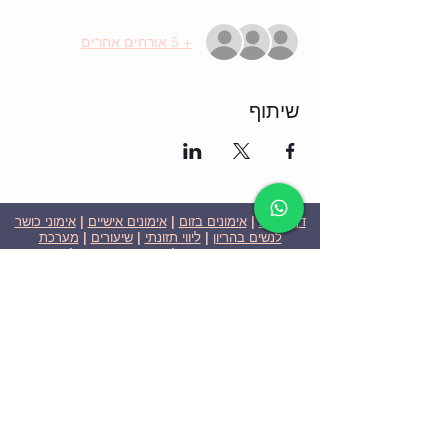
+ 5 אורחים אחרים
שיתוף
דף הבית
|
אימונים בזום
|
אימונים אישיים
|
אימוני כושר
לנשים בהריון
|
ליווי תזונתי
|
שיעורים
|
מערכת
שבועית-אימונים בזום
|
תוכניות ומחירים
|
סרטוני
וידאו
|
המלצות
| צור קשר |
פרטיות
| הצהרת נגישות
ניצן הללי כהן - מאמנת כושר אישית וקבוצתית בירושלים
בעלת ניסיון בתחום משנת 2008
אימוני כושר במשקל גוף
אימוני כושר בזום
Nitzan Halali Cohen - Personal Trainer In Jerusalem