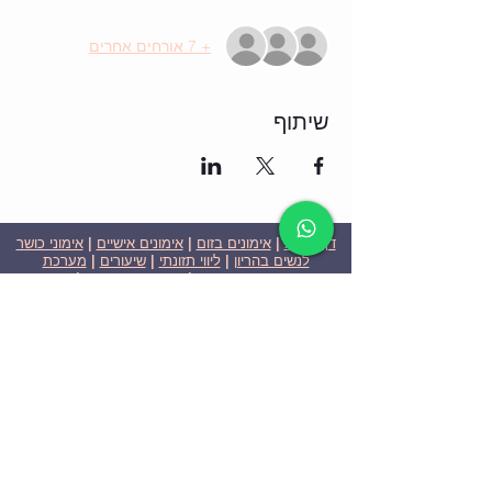
+ 7 אורחים אחרים
שיתוף
דף הבית
|
אימונים בזום
|
אימונים אישיים
|
אימוני כושר
לנשים בהריון
|
ליווי תזונתי
|
שיעורים
|
מערכת
שבועית-אימונים בזום
|
תוכניות ומחירים
|
סרטוני
וידאו
|
המלצות
| צור קשר |
פרטיות
| הצהרת נגישות
ניצן הללי כהן - מאמנת כושר אישית וקבוצתית בירושלים
בעלת ניסיון בתחום משנת 2008
אימוני כושר במשקל גוף
אימוני כושר בזום
Nitzan Halali Cohen - Personal Trainer In Jerusalem