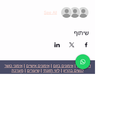
See All
שיתוף
דף הבית
|
אימונים בזום
|
אימונים אישיים
|
אימוני כושר
לנשים בהריון
|
ליווי תזונתי
|
שיעורים
|
מערכת
שבועית-אימונים בזום
|
תוכניות ומחירים
|
סרטוני
וידאו
|
המלצות
| צור קשר |
פרטיות
| הצהרת נגישות
ניצן הללי כהן - מאמנת כושר אישית וקבוצתית בירושלים
בעלת ניסיון בתחום משנת 2008
אימוני כושר במשקל גוף
אימוני כושר בזום
Nitzan Halali Cohen - Personal Trainer In Jerusalem