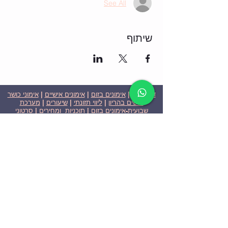
See All
שיתוף
דף הבית
|
אימונים בזום
|
אימונים אישיים
|
אימוני כושר
לנשים בהריון
|
ליווי תזונתי
|
שיעורים
|
מערכת
שבועית-אימונים בזום
|
תוכניות ומחירים
|
סרטוני
וידאו
|
המלצות
| צור קשר |
פרטיות
| הצהרת נגישות
ניצן הללי כהן - מאמנת כושר אישית וקבוצתית בירושלים
בעלת ניסיון בתחום משנת 2008
אימוני כושר במשקל גוף
אימוני כושר בזום
Nitzan Halali Cohen - Personal Trainer In Jerusalem
Since 2008
Body weight workout