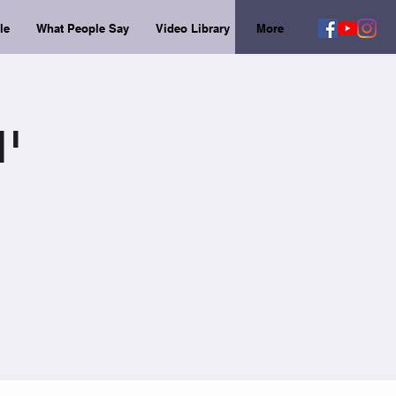
le
What People Say
Video Library
More
יום