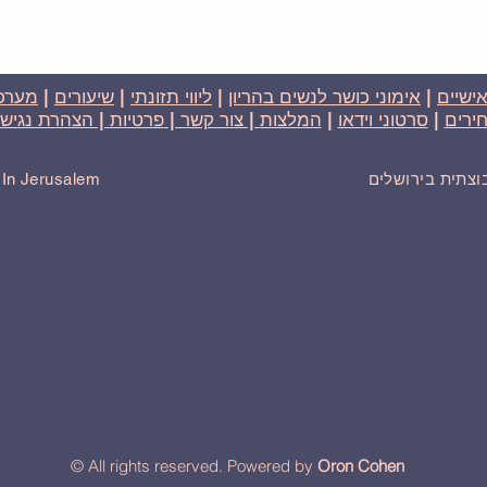
אישיים
|
אימוני כושר לנשים בהריון
|
ליווי תזונתי
|
שיעורים
|
מערכת
ירים
|
סרטוני וידאו
|
המלצות
| צור קשר |
פרטיות
| הצהרת נגישו
בוצתית בירושלים
r In Jerusalem
© All rights reserved. Powered by
Oron Cohen