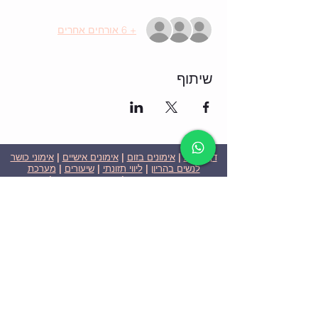
+ 6 אורחים אחרים
שיתוף
דף הבית
|
אימונים בזום
|
אימונים אישיים
|
אימוני כושר
לנשים בהריון
|
ליווי תזונתי
|
שיעורים
|
מערכת
שבועית-אימונים בזום
|
תוכניות ומחירים
|
סרטוני
וידאו
|
המלצות
| צור קשר |
פרטיות
| הצהרת נגישות
ניצן הללי כהן - מאמנת כושר אישית וקבוצתית בירושלים
בעלת ניסיון בתחום משנת 2008
אימוני כושר במשקל גוף
אימוני כושר בזום
Nitzan Halali Cohen - Personal Trainer In Jerusalem