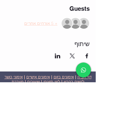
Guests
+ 5 אורחים אחרים
שיתוף
דף הבית
|
אימונים בזום
|
אימונים אישיים
|
אימוני כושר
לנשים בהריון
|
ליווי תזונתי
|
שיעורים
|
מערכת
שבועית-אימונים בזום
|
תוכניות ומחירים
|
סרטוני
וידאו
|
המלצות
| צור קשר |
פרטיות
| הצהרת נגישות
ניצן הללי כהן - מאמנת כושר אישית וקבוצתית בירושלים
בעלת ניסיון בתחום משנת 2008
אימוני כושר במשקל גוף
אימוני כושר בזום