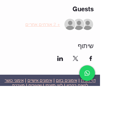
Guests
+ 2 אורחים אחרים
שיתוף
דף הבית
|
אימונים בזום
|
אימונים אישיים
|
אימוני כושר
לנשים בהריון
|
ליווי תזונתי
|
שיעורים
|
מערכת
שבועית-אימונים בזום
|
תוכניות ומחירים
|
סרטוני
וידאו
|
המלצות
| צור קשר |
פרטיות
| הצהרת נגישות
ניצן הללי כהן - מאמנת כושר אישית וקבוצתית בירושלים
בעלת ניסיון בתחום משנת 2008
אימוני כושר במשקל גוף
אימוני כושר בזום