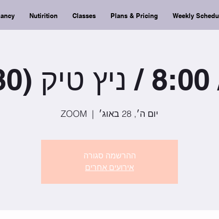
nancy
Nutirition
Classes
Plans & Pricing
Weekly Schedu
ות)
יום ה׳, 28 באוג׳
  |  
ZOOM
ההרשמה סגורה
אירועים אחרים