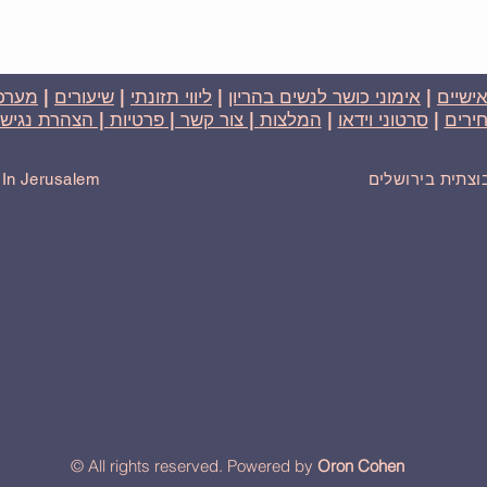
אישיים
|
אימוני כושר לנשים בהריון
|
ליווי תזונתי
|
שיעורים
|
מערכת
ירים
|
סרטוני וידאו
|
המלצות
| צור קשר |
פרטיות
| הצהרת נגישו
בוצתית בירושלים
r In Jerusalem
© All rights reserved. Powered by
Oron Cohen