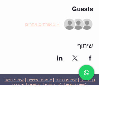
Guests
+ 3 אורחים אחרים
שיתוף
דף הבית
|
אימונים בזום
|
אימונים אישיים
|
אימוני כושר
לנשים בהריון
|
ליווי תזונתי
|
שיעורים
|
מערכת
שבועית-אימונים בזום
|
תוכניות ומחירים
|
סרטוני
וידאו
|
המלצות
| צור קשר |
פרטיות
| הצהרת נגישות
ניצן הללי כהן - מאמנת כושר אישית וקבוצתית בירושלים
בעלת ניסיון בתחום משנת 2008
אימוני כושר במשקל גוף
אימוני כושר בזום