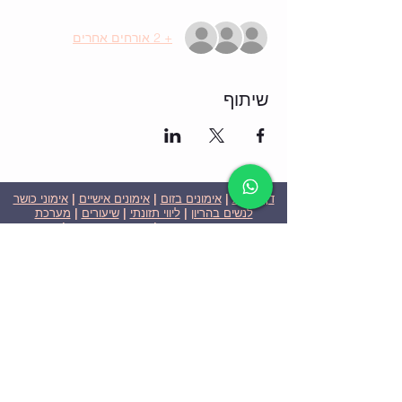
+ 2 אורחים אחרים
שיתוף
דף הבית
|
אימונים בזום
|
אימונים אישיים
|
אימוני כושר
לנשים בהריון
|
ליווי תזונתי
|
שיעורים
|
מערכת
שבועית-אימונים בזום
|
תוכניות ומחירים
|
סרטוני
וידאו
|
המלצות
| צור קשר |
פרטיות
| הצהרת נגישות
ניצן הללי כהן - מאמנת כושר אישית וקבוצתית בירושלים
בעלת ניסיון בתחום משנת 2008
אימוני כושר במשקל גוף
אימוני כושר בזום
Nitzan Halali Cohen - Personal Trainer In Jerusalem