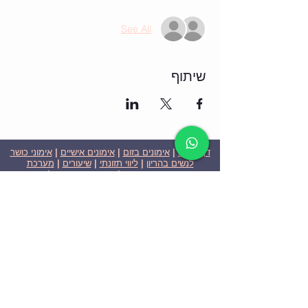
See All
שיתוף
דף הבית
|
אימונים בזום
|
אימונים אישיים
|
אימוני כושר
לנשים בהריון
|
ליווי תזונתי
|
שיעורים
|
מערכת
שבועית-אימונים בזום
|
תוכניות ומחירים
|
סרטוני
וידאו
|
המלצות
| צור קשר |
פרטיות
| הצהרת נגישות
ניצן הללי כהן - מאמנת כושר אישית וקבוצתית בירושלים
בעלת ניסיון בתחום משנת 2008
אימוני כושר במשקל גוף
אימוני כושר בזום
Nitzan Halali Cohen - Personal Trainer In Jerusalem