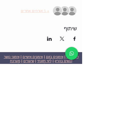
+ 5 אורחים אחרים
שיתוף
דף הבית
|
אימונים בזום
|
אימונים אישיים
|
אימוני כושר
לנשים בהריון
|
ליווי תזונתי
|
שיעורים
|
מערכת
שבועית-אימונים בזום
|
תוכניות ומחירים
|
סרטוני
וידאו
|
המלצות
| צור קשר |
פרטיות
| הצהרת נגישות
ניצן הללי כהן - מאמנת כושר אישית וקבוצתית בירושלים
בעלת ניסיון בתחום משנת 2008
אימוני כושר במשקל גוף
אימוני כושר בזום
Nitzan Halali Cohen - Personal Trainer In Jerusalem