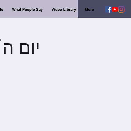
le
What People Say
Video Library
More