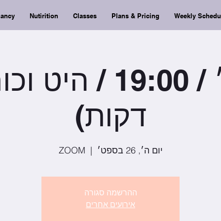
nancy
Nutirition
Classes
Plans & Pricing
Weekly Schedu
דקות)
יום ה׳, 26 בספט׳
  |  
ZOOM
ההרשמה סגורה
אירועים אחרים