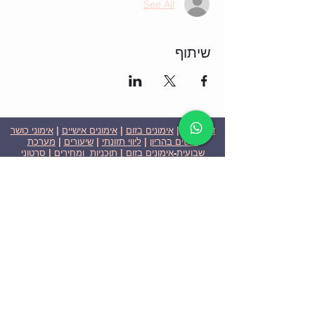
See All
שיתוף
דף הבית
|
אימונים בזום
|
אימונים אישיים
|
אימוני כושר
לנשים בהריון
|
ליווי תזונתי
|
שיעורים
|
מערכת
שבועית-אימונים בזום
|
תוכניות ומחירים
|
סרטוני
וידאו
|
המלצות
| צור קשר |
פרטיות
| הצהרת נגישות
ניצן הללי כהן - מאמנת כושר אישית וקבוצתית בירושלים
בעלת ניסיון בתחום משנת 2008
אימוני כושר במשקל גוף
אימוני כושר בזום
Nitzan Halali Cohen - Personal Trainer In Jerusalem
Since 2008
Body weight workout