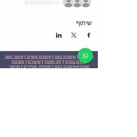
+ 2 אורחים אחרים
שיתוף
דף הבית
|
אימונים בזום
|
אימונים אישיים
|
אימוני כושר
לנשים בהריון
|
ליווי תזונתי
|
שיעורים
|
מערכת
שבועית-אימונים בזום
|
תוכניות ומחירים
|
סרטוני
וידאו
|
המלצות
| צור קשר |
פרטיות
| הצהרת נגישות
ניצן הללי כהן - מאמנת כושר אישית וקבוצתית בירושלים
בעלת ניסיון בתחום משנת 2008
אימוני כושר במשקל גוף
אימוני כושר בזום
Nitzan Halali Cohen - Personal Trainer In Jerusalem
Since 2008
Body weight workout