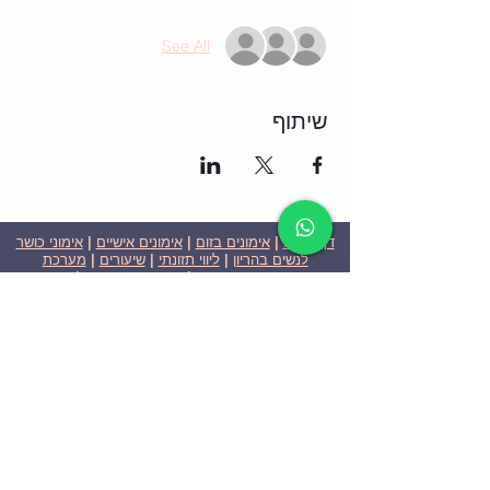
See All
שיתוף
דף הבית
|
אימונים בזום
|
אימונים אישיים
|
אימוני כושר
לנשים בהריון
|
ליווי תזונתי
|
שיעורים
|
מערכת
שבועית-אימונים בזום
|
תוכניות ומחירים
|
סרטוני
וידאו
|
המלצות
| צור קשר |
פרטיות
| הצהרת נגישות
ניצן הללי כהן - מאמנת כושר אישית וקבוצתית בירושלים
בעלת ניסיון בתחום משנת 2008
אימוני כושר במשקל גוף
אימוני כושר בזום
Nitzan Halali Cohen - Personal Trainer In Jerusalem