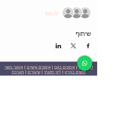
See All
שיתוף
דף הבית
|
אימונים בזום
|
אימונים אישיים
|
אימוני כושר
לנשים בהריון
|
ליווי תזונתי
|
שיעורים
|
מערכת
שבועית-אימונים בזום
|
תוכניות ומחירים
|
סרטוני
וידאו
|
המלצות
| צור קשר |
פרטיות
| הצהרת נגישות
ניצן הללי כהן - מאמנת כושר אישית וקבוצתית בירושלים
בעלת ניסיון בתחום משנת 2008
אימוני כושר במשקל גוף
אימוני כושר בזום
Nitzan Halali Cohen - Personal Trainer In Jerusalem