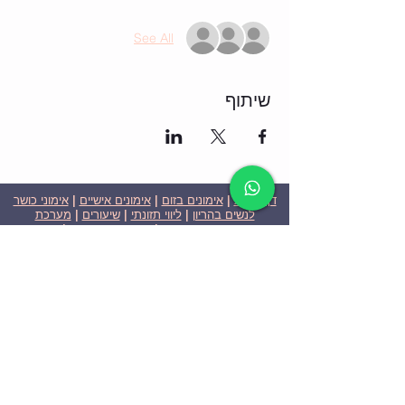
See All
שיתוף
דף הבית
|
אימונים בזום
|
אימונים אישיים
|
אימוני כושר
לנשים בהריון
|
ליווי תזונתי
|
שיעורים
|
מערכת
שבועית-אימונים בזום
|
תוכניות ומחירים
|
סרטוני
וידאו
|
המלצות
| צור קשר |
פרטיות
| הצהרת נגישות
ניצן הללי כהן - מאמנת כושר אישית וקבוצתית בירושלים
בעלת ניסיון בתחום משנת 2008
אימוני כושר במשקל גוף
אימוני כושר בזום
Nitzan Halali Cohen - Personal Trainer In Jerusalem