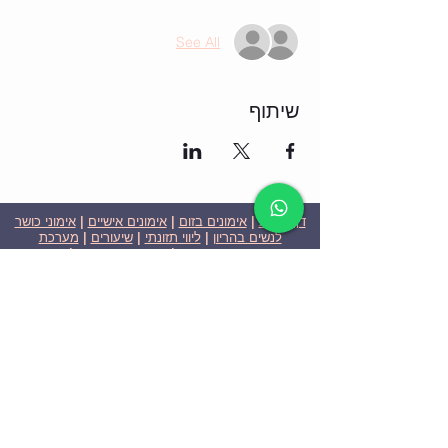
See All
שיתוף
דף הבית
|
אימונים בזום
|
אימונים אישיים
|
אימוני כושר
לנשים בהריון
|
ליווי תזונתי
|
שיעורים
|
מערכת
שבועית-אימונים בזום
|
תוכניות ומחירים
|
סרטוני
וידאו
|
המלצות
| צור קשר |
פרטיות
| הצהרת נגישות
ניצן הללי כהן - מאמנת כושר אישית וקבוצתית בירושלים
בעלת ניסיון בתחום משנת 2008
אימוני כושר במשקל גוף
אימוני כושר בזום
Nitzan Halali Cohen - Personal Trainer In Jerusalem