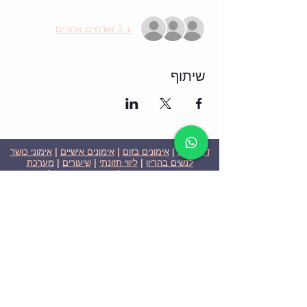
+ 3 אורחים אחרים
שיתוף
דף הבית
|
אימונים בזום
|
אימונים אישיים
|
אימוני כושר
לנשים בהריון
|
ליווי תזונתי
|
שיעורים
|
מערכת
שבועית-אימונים בזום
|
תוכניות ומחירים
|
סרטוני
וידאו
|
המלצות
| צור קשר |
פרטיות
| הצהרת נגישות
ניצן הללי כהן - מאמנת כושר אישית וקבוצתית בירושלים
בעלת ניסיון בתחום משנת 2008
אימוני כושר במשקל גוף
אימוני כושר בזום
Nitzan Halali Cohen - Personal Trainer In Jerusalem