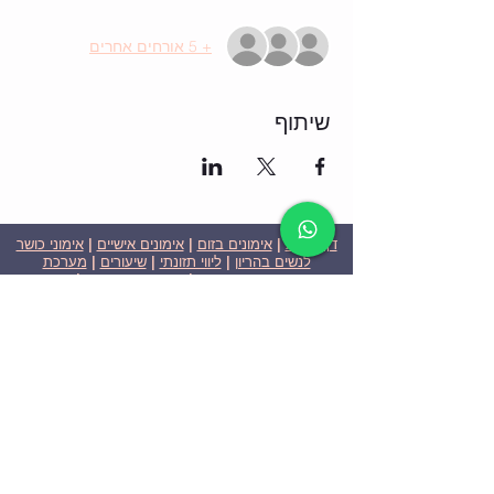
+ 5 אורחים אחרים
שיתוף
דף הבית
|
אימונים בזום
|
אימונים אישיים
|
אימוני כושר
לנשים בהריון
|
ליווי תזונתי
|
שיעורים
|
מערכת
שבועית-אימונים בזום
|
תוכניות ומחירים
|
סרטוני
וידאו
|
המלצות
| צור קשר |
פרטיות
| הצהרת נגישות
ניצן הללי כהן - מאמנת כושר אישית וקבוצתית בירושלים
בעלת ניסיון בתחום משנת 2008
אימוני כושר במשקל גוף
אימוני כושר בזום
Nitzan Halali Cohen - Personal Trainer In Jerusalem