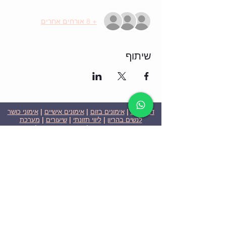
+ 8 אורחים אחרים
שיתוף
דף הבית
|
אימונים בזום
|
אימונים אישיים
|
אימוני כושר
לנשים בהריון
|
ליווי תזונתי
|
שיעורים
|
מערכת
שבועית-אימונים בזום
|
תוכניות ומחירים
|
סרטוני
וידאו
|
המלצות
| צור קשר |
פרטיות
| הצהרת נגישות
ניצן הללי כהן - מאמנת כושר אישית וקבוצתית בירושלים
בעלת ניסיון בתחום משנת 2008
אימוני כושר במשקל גוף
אימוני כושר בזום
Nitzan Halali Cohen - Personal Trainer In Jerusalem