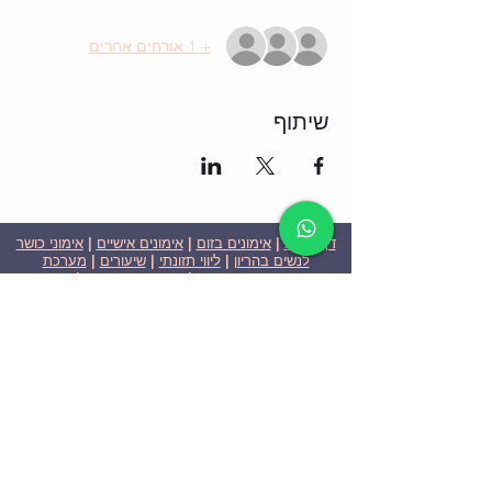
+ 1 אורחים אחרים
שיתוף
דף הבית
|
אימונים בזום
|
אימונים אישיים
|
אימוני כושר
לנשים בהריון
|
ליווי תזונתי
|
שיעורים
|
מערכת
שבועית-אימונים בזום
|
תוכניות ומחירים
|
סרטוני
וידאו
|
המלצות
| צור קשר |
פרטיות
| הצהרת נגישות
ניצן הללי כהן - מאמנת כושר אישית וקבוצתית בירושלים
בעלת ניסיון בתחום משנת 2008
אימוני כושר במשקל גוף
אימוני כושר בזום
Nitzan Halali Cohen - Personal Trainer In Jerusalem