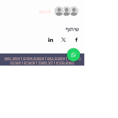
See All
שיתוף
דף הבית
|
אימונים בזום
|
אימונים אישיים
|
אימוני כושר
לנשים בהריון
|
ליווי תזונתי
|
שיעורים
|
מערכת
שבועית-אימונים בזום
|
תוכניות ומחירים
|
סרטוני
וידאו
|
המלצות
| צור קשר |
פרטיות
| הצהרת נגישות
ניצן הללי כהן - מאמנת כושר אישית וקבוצתית בירושלים
בעלת ניסיון בתחום משנת 2008
אימוני כושר במשקל גוף
אימוני כושר בזום
Nitzan Halali Cohen - Personal Trainer In Jerusalem