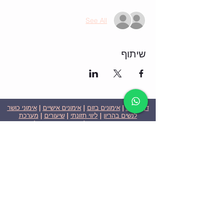
See All
שיתוף
דף הבית
|
אימונים בזום
|
אימונים אישיים
|
אימוני כושר
לנשים בהריון
|
ליווי תזונתי
|
שיעורים
|
מערכת
שבועית-אימונים בזום
|
תוכניות ומחירים
|
סרטוני
וידאו
|
המלצות
| צור קשר |
פרטיות
| הצהרת נגישות
ניצן הללי כהן - מאמנת כושר אישית וקבוצתית בירושלים
בעלת ניסיון בתחום משנת 2008
אימוני כושר במשקל גוף
אימוני כושר בזום
Nitzan Halali Cohen - Personal Trainer In Jerusalem