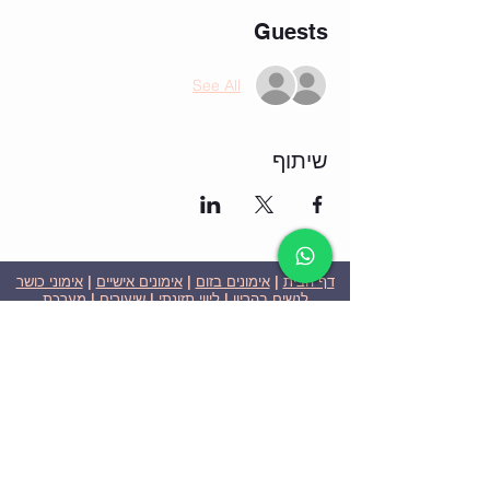
Guests
See All
שיתוף
דף הבית
|
אימונים בזום
|
אימונים אישיים
|
אימוני כושר
לנשים בהריון
|
ליווי תזונתי
|
שיעורים
|
מערכת
שבועית-אימונים בזום
|
תוכניות ומחירים
|
סרטוני
וידאו
|
המלצות
| צור קשר |
פרטיות
| הצהרת נגישות
ניצן הללי כהן - מאמנת כושר אישית וקבוצתית בירושלים
בעלת ניסיון בתחום משנת 2008
אימוני כושר במשקל גוף
אימוני כושר בזום