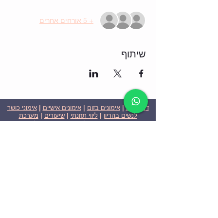
+ 5 אורחים אחרים
שיתוף
דף הבית
|
אימונים בזום
|
אימונים אישיים
|
אימוני כושר
לנשים בהריון
|
ליווי תזונתי
|
שיעורים
|
מערכת
שבועית-אימונים בזום
|
תוכניות ומחירים
|
סרטוני
וידאו
|
המלצות
| צור קשר |
פרטיות
| הצהרת נגישות
ניצן הללי כהן - מאמנת כושר אישית וקבוצתית בירושלים
בעלת ניסיון בתחום משנת 2008
אימוני כושר במשקל גוף
אימוני כושר בזום
Nitzan Halali Cohen - Personal Trainer In Jerusalem