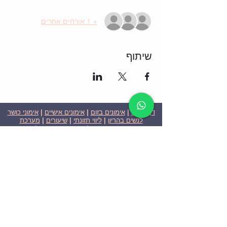
+ 1 אורחים אחרים
שיתוף
דף הבית
|
אימונים בזום
|
אימונים אישיים
|
אימוני כושר
לנשים בהריון
|
ליווי תזונתי
|
שיעורים
|
מערכת
שבועית-אימונים בזום
|
תוכניות ומחירים
|
סרטוני
וידאו
|
המלצות
| צור קשר |
פרטיות
| הצהרת נגישות
ניצן הללי כהן - מאמנת כושר אישית וקבוצתית בירושלים
בעלת ניסיון בתחום משנת 2008
אימוני כושר במשקל גוף
אימוני כושר בזום
Nitzan Halali Cohen - Personal Trainer In Jerusalem