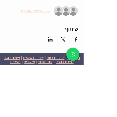
+ 6 אורחים אחרים
שיתוף
דף הבית
|
אימונים בזום
|
אימונים אישיים
|
אימוני כושר
לנשים בהריון
|
ליווי תזונתי
|
שיעורים
|
מערכת
שבועית-אימונים בזום
|
תוכניות ומחירים
|
סרטוני
וידאו
|
המלצות
| צור קשר |
פרטיות
| הצהרת נגישות
ניצן הללי כהן - מאמנת כושר אישית וקבוצתית בירושלים
בעלת ניסיון בתחום משנת 2008
אימוני כושר במשקל גוף
אימוני כושר בזום
Nitzan Halali Cohen - Personal Trainer In Jerusalem