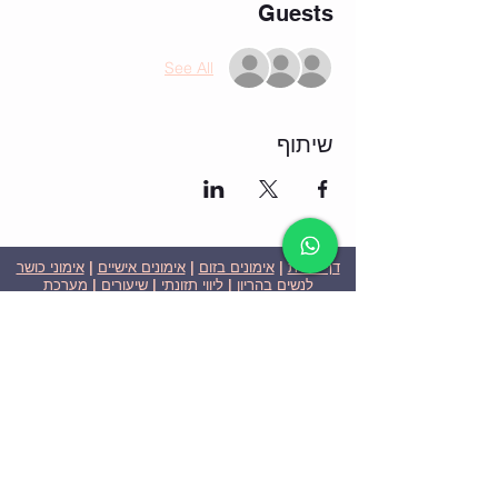
Guests
See All
שיתוף
דף הבית
|
אימונים בזום
|
אימונים אישיים
|
אימוני כושר
לנשים בהריון
|
ליווי תזונתי
|
שיעורים
|
מערכת
שבועית-אימונים בזום
|
תוכניות ומחירים
|
סרטוני
וידאו
|
המלצות
| צור קשר |
פרטיות
| הצהרת נגישות
ניצן הללי כהן - מאמנת כושר אישית וקבוצתית בירושלים
בעלת ניסיון בתחום משנת 2008
אימוני כושר במשקל גוף
אימוני כושר בזום