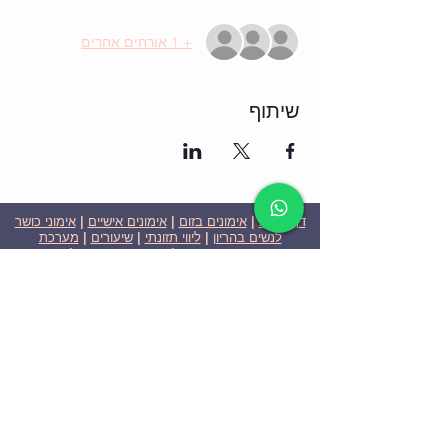
+ 1 אורחים אחרים
שיתוף
דף הבית
|
אימונים בזום
|
אימונים אישיים
|
אימוני כושר
לנשים בהריון
|
ליווי תזונתי
|
שיעורים
|
מערכת
שבועית-אימונים בזום
|
תוכניות ומחירים
|
סרטוני
וידאו
|
המלצות
| צור קשר |
פרטיות
| הצהרת נגישות
ניצן הללי כהן - מאמנת כושר אישית וקבוצתית בירושלים
בעלת ניסיון בתחום משנת 2008
אימוני כושר במשקל גוף
אימוני כושר בזום
Nitzan Halali Cohen - Personal Trainer In Jerusalem