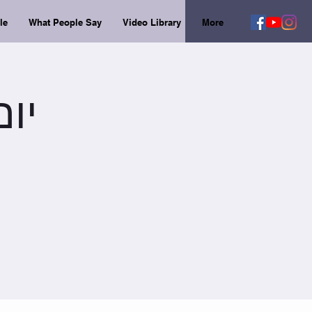
le
What People Say
Video Library
More
יום