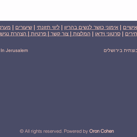
אישיים
|
אימוני כושר לנשים בהריון
|
ליווי תזונתי
|
שיעורים
|
מערכת
ירים
|
סרטוני וידאו
|
המלצות
| צור קשר |
פרטיות
| הצהרת נגישו
בוצתית בירושלים
r In Jerusalem
© All rights reserved. Powered by
Oron Cohen