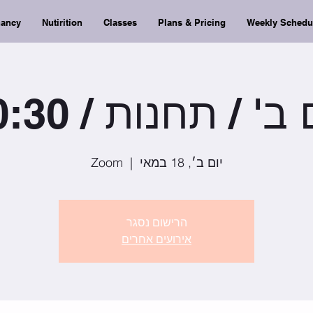
nancy
Nutirition
Classes
Plans & Pricing
Weekly Schedu
 ב' / תחנות / 20:30
יום ב׳, 18 במאי
  |  
Zoom
הרישום נסגר
אירועים אחרים