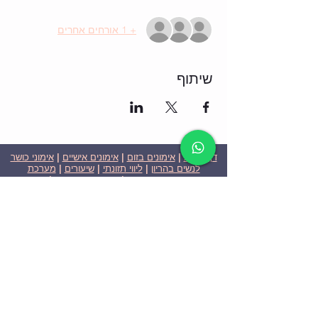
+ 1 אורחים אחרים
שיתוף
דף הבית
|
אימונים בזום
|
אימונים אישיים
|
אימוני כושר
לנשים בהריון
|
ליווי תזונתי
|
שיעורים
|
מערכת
שבועית-אימונים בזום
|
תוכניות ומחירים
|
סרטוני
וידאו
|
המלצות
| צור קשר |
פרטיות
| הצהרת נגישות
ניצן הללי כהן - מאמנת כושר אישית וקבוצתית בירושלים
בעלת ניסיון בתחום משנת 2008
אימוני כושר במשקל גוף
אימוני כושר בזום
Nitzan Halali Cohen - Personal Trainer In Jerusalem