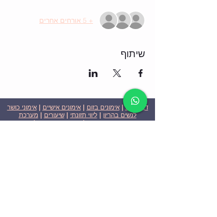
+ 5 אורחים אחרים
שיתוף
דף הבית
|
אימונים בזום
|
אימונים אישיים
|
אימוני כושר
לנשים בהריון
|
ליווי תזונתי
|
שיעורים
|
מערכת
שבועית-אימונים בזום
|
תוכניות ומחירים
|
סרטוני
וידאו
|
המלצות
| צור קשר |
פרטיות
| הצהרת נגישות
ניצן הללי כהן - מאמנת כושר אישית וקבוצתית בירושלים
בעלת ניסיון בתחום משנת 2008
אימוני כושר במשקל גוף
אימוני כושר בזום
Nitzan Halali Cohen - Personal Trainer In Jerusalem