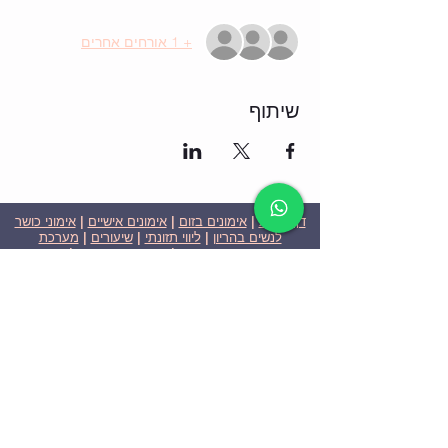
+ 1 אורחים אחרים
שיתוף
דף הבית
|
אימונים בזום
|
אימונים אישיים
|
אימוני כושר
לנשים בהריון
|
ליווי תזונתי
|
שיעורים
|
מערכת
שבועית-אימונים בזום
|
תוכניות ומחירים
|
סרטוני
וידאו
|
המלצות
| צור קשר |
פרטיות
| הצהרת נגישות
ניצן הללי כהן - מאמנת כושר אישית וקבוצתית בירושלים
בעלת ניסיון בתחום משנת 2008
אימוני כושר במשקל גוף
אימוני כושר בזום
Nitzan Halali Cohen - Personal Trainer In Jerusalem