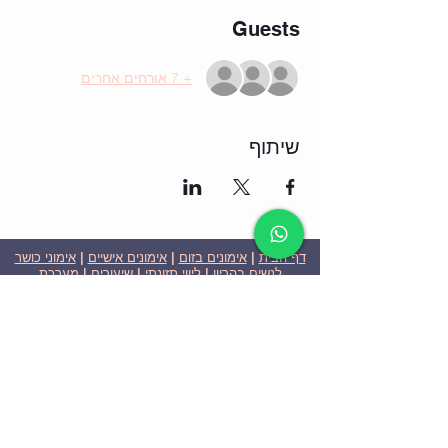
Guests
+ 7 אורחים אחרים
שיתוף
דף הבית
|
אימונים בזום
|
אימונים אישיים
|
אימוני כושר
לנשים בהריון
|
ליווי תזונתי
|
שיעורים
|
מערכת
שבועית-אימונים בזום
|
תוכניות ומחירים
|
סרטוני
וידאו
|
המלצות
| צור קשר |
פרטיות
| הצהרת נגישות
ניצן הללי כהן - מאמנת כושר אישית וקבוצתית בירושלים
בעלת ניסיון בתחום משנת 2008
אימוני כושר במשקל גוף
אימוני כושר בזום