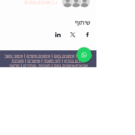
+ 1 אורחים אחרים
שיתוף
דף הבית
|
אימונים בזום
|
אימונים אישיים
|
אימוני כושר
לנשים בהריון
|
ליווי תזונתי
|
שיעורים
|
מערכת
שבועית-אימונים בזום
|
תוכניות ומחירים
|
סרטוני
וידאו
|
המלצות
| צור קשר |
פרטיות
| הצהרת נגישות
ניצן הללי כהן - מאמנת כושר אישית וקבוצתית בירושלים
בעלת ניסיון בתחום משנת 2008
אימוני כושר במשקל גוף
אימוני כושר בזום
Nitzan Halali Cohen - Personal Trainer In Jerusalem
Since 2008
Body weight workout