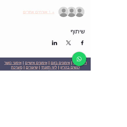
+ 1 אורחים אחרים
שיתוף
דף הבית
|
אימונים בזום
|
אימונים אישיים
|
אימוני כושר
לנשים בהריון
|
ליווי תזונתי
|
שיעורים
|
מערכת
שבועית-אימונים בזום
|
תוכניות ומחירים
|
סרטוני
וידאו
|
המלצות
| צור קשר |
פרטיות
| הצהרת נגישות
ניצן הללי כהן - מאמנת כושר אישית וקבוצתית בירושלים
בעלת ניסיון בתחום משנת 2008
אימוני כושר במשקל גוף
אימוני כושר בזום
Nitzan Halali Cohen - Personal Trainer In Jerusalem