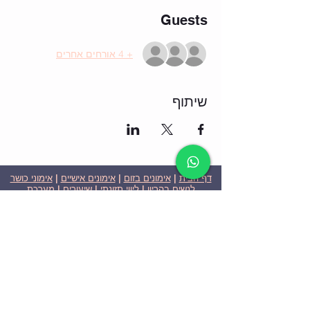
Guests
+ 4 אורחים אחרים
שיתוף
דף הבית
|
אימונים בזום
|
אימונים אישיים
|
אימוני כושר
לנשים בהריון
|
ליווי תזונתי
|
שיעורים
|
מערכת
שבועית-אימונים בזום
|
תוכניות ומחירים
|
סרטוני
וידאו
|
המלצות
| צור קשר |
פרטיות
| הצהרת נגישות
ניצן הללי כהן - מאמנת כושר אישית וקבוצתית בירושלים
בעלת ניסיון בתחום משנת 2008
אימוני כושר במשקל גוף
אימוני כושר בזום