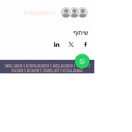
+ 3 אורחים אחרים
שיתוף
דף הבית
|
אימונים בזום
|
אימונים אישיים
|
אימוני כושר
לנשים בהריון
|
ליווי תזונתי
|
שיעורים
|
מערכת
שבועית-אימונים בזום
|
תוכניות ומחירים
|
סרטוני
וידאו
|
המלצות
| צור קשר |
פרטיות
| הצהרת נגישות
ניצן הללי כהן - מאמנת כושר אישית וקבוצתית בירושלים
בעלת ניסיון בתחום משנת 2008
אימוני כושר במשקל גוף
אימוני כושר בזום
Nitzan Halali Cohen - Personal Trainer In Jerusalem