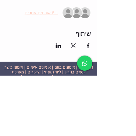
+ 6 אורחים אחרים
שיתוף
דף הבית
|
אימונים בזום
|
אימונים אישיים
|
אימוני כושר
לנשים בהריון
|
ליווי תזונתי
|
שיעורים
|
מערכת
שבועית-אימונים בזום
|
תוכניות ומחירים
|
סרטוני
וידאו
|
המלצות
| צור קשר |
פרטיות
| הצהרת נגישות
ניצן הללי כהן - מאמנת כושר אישית וקבוצתית בירושלים
בעלת ניסיון בתחום משנת 2008
אימוני כושר במשקל גוף
אימוני כושר בזום
Nitzan Halali Cohen - Personal Trainer In Jerusalem