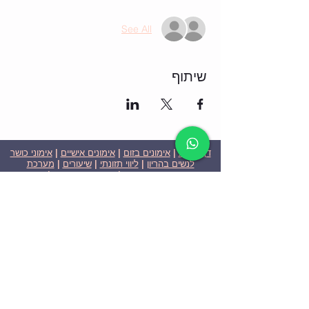
See All
שיתוף
דף הבית
|
אימונים בזום
|
אימונים אישיים
|
אימוני כושר
לנשים בהריון
|
ליווי תזונתי
|
שיעורים
|
מערכת
שבועית-אימונים בזום
|
תוכניות ומחירים
|
סרטוני
וידאו
|
המלצות
| צור קשר |
פרטיות
| הצהרת נגישות
ניצן הללי כהן - מאמנת כושר אישית וקבוצתית בירושלים
בעלת ניסיון בתחום משנת 2008
אימוני כושר במשקל גוף
אימוני כושר בזום
Nitzan Halali Cohen - Personal Trainer In Jerusalem