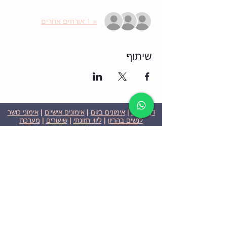
+ 1 אורחים אחרים
שיתוף
דף הבית
|
אימונים בזום
|
אימונים אישיים
|
אימוני כושר
לנשים בהריון
|
ליווי תזונתי
|
שיעורים
|
מערכת
שבועית-אימונים בזום
|
תוכניות ומחירים
|
סרטוני
וידאו
|
המלצות
| צור קשר |
פרטיות
| הצהרת נגישות
ניצן הללי כהן - מאמנת כושר אישית וקבוצתית בירושלים
בעלת ניסיון בתחום משנת 2008
אימוני כושר במשקל גוף
אימוני כושר בזום
Nitzan Halali Cohen - Personal Trainer In Jerusalem