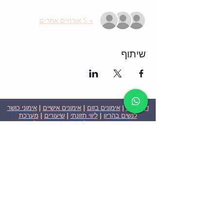
+ 5 אורחים אחרים
שיתוף
דף הבית
|
אימונים בזום
|
אימונים אישיים
|
אימוני כושר
לנשים בהריון
|
ליווי תזונתי
|
שיעורים
|
מערכת
שבועית-אימונים בזום
|
תוכניות ומחירים
|
סרטוני
וידאו
|
המלצות
| צור קשר |
פרטיות
| הצהרת נגישות
ניצן הללי כהן - מאמנת כושר אישית וקבוצתית בירושלים
בעלת ניסיון בתחום משנת 2008
אימוני כושר במשקל גוף
אימוני כושר בזום
Nitzan Halali Cohen - Personal Trainer In Jerusalem